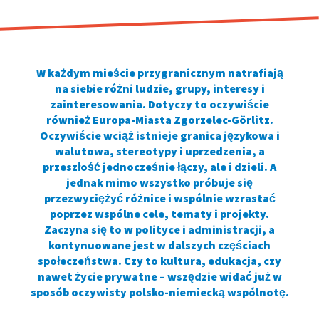
W każdym mieście przygranicznym natrafiają
na siebie różni ludzie, grupy, interesy i
zainteresowania. Dotyczy to oczywiście
również Europa-Miasta Zgorzelec-Görlitz.
Oczywiście wciąż istnieje granica językowa i
walutowa, stereotypy i uprzedzenia, a
przeszłość jednocześnie łączy, ale i dzieli. A
jednak mimo wszystko próbuje się
przezwyciężyć różnice i wspólnie wzrastać
poprzez wspólne cele, tematy i projekty.
Zaczyna się to w polityce i administracji, a
kontynuowane jest w dalszych częściach
społeczeństwa. Czy to kultura, edukacja, czy
nawet życie prywatne – wszędzie widać już w
sposób oczywisty polsko-niemiecką wspólnotę.